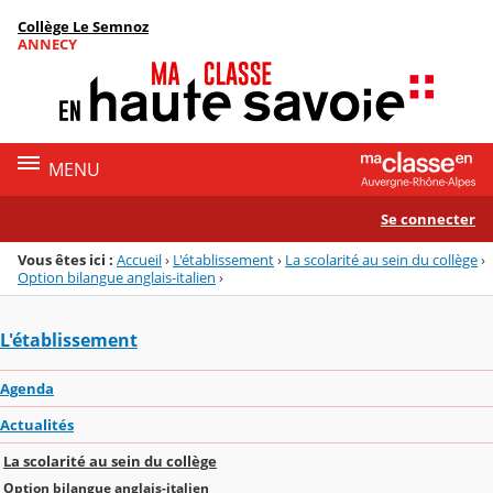
Panneau de gestion des cookies
Collège Le Semnoz
Menu de la rubrique
Contenu
ANNECY
MENU
Se connecter
Vous êtes ici :
Accueil
›
L'établissement
›
La scolarité au sein du collège
›
Option bilangue anglais-italien
›
L'établissement
Agenda
Actualités
La scolarité au sein du collège
Option bilangue anglais-italien