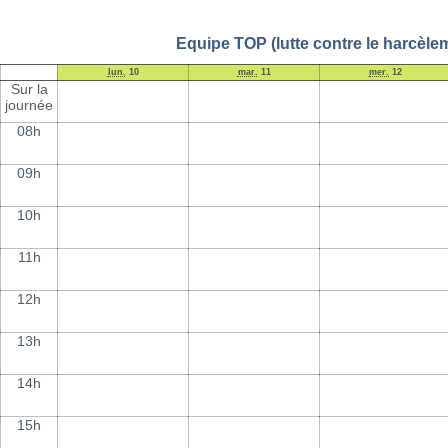
Equipe TOP (lutte contre le harcèle
lun.
10
mar.
11
mer.
12
Sur la
journée
08h
09h
10h
11h
12h
13h
14h
15h