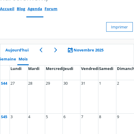
Accueil
Blog
Agenda
Forum
Imprimer
Aujourd’hui
Novembre 2025
Semaine
Mois
Lundi
Mardi
Mercredi
Jeudi
Vendredi
Samedi
Dimanc
S44
27
28
29
30
31
1
2
S45
3
4
5
6
7
8
9