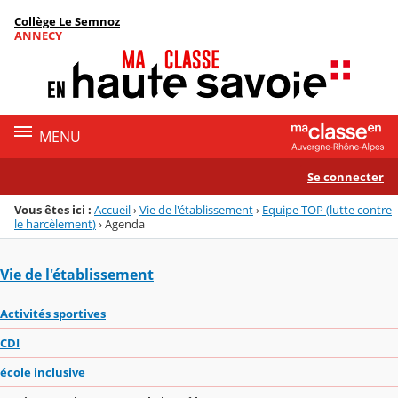
Panneau de gestion des cookies
Collège Le Semnoz
Menu de la rubrique
Contenu
ANNECY
MENU
Se connecter
Vous êtes ici :
Accueil
›
Vie de l'établissement
›
Equipe TOP (lutte contre
le harcèlement)
›
Agenda
Vie de l'établissement
Activités sportives
CDI
école inclusive