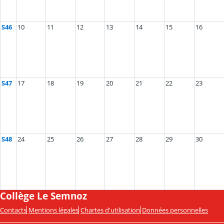
S46
10
11
12
13
14
15
16
S47
17
18
19
20
21
22
23
S48
24
25
26
27
28
29
30
Collège Le Semnoz
Contacts
Mentions légales
Chartes d'utilisation
Données personnelles