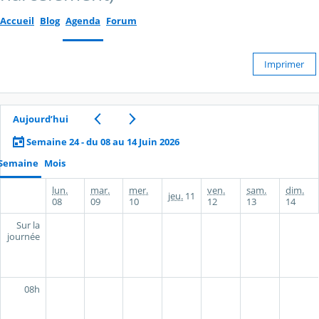
Accueil
Blog
Agenda
Forum
Imprimer
Aujourd’hui
Semaine 24 - du 08 au 14 Juin 2026
Semaine
Mois
lun.
mar.
mer.
ven.
sam.
dim.
jeu.
11
08
09
10
12
13
14
Sur la
journée
08h