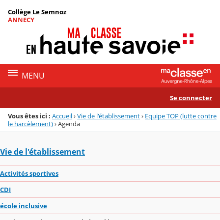
Panneau de gestion des cookies
Collège Le Semnoz
Menu de la rubrique
Contenu
ANNECY
MENU
Se connecter
Vous êtes ici :
Accueil
›
Vie de l'établissement
›
Equipe TOP (lutte contre
le harcèlement)
›
Agenda
Vie de l'établissement
Activités sportives
CDI
école inclusive