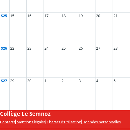
S25
15
16
17
18
19
20
21
S26
22
23
24
25
26
27
28
S27
29
30
1
2
3
4
5
Collège Le Semnoz
Contacts
Mentions légales
Chartes d'utilisation
Données personnelles