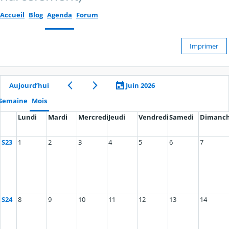
Accueil
Blog
Agenda
Forum
Imprimer
Aujourd’hui
Juin 2026
Semaine
Mois
Lundi
Mardi
Mercredi
Jeudi
Vendredi
Samedi
Dimanc
S23
1
2
3
4
5
6
7
S24
8
9
10
11
12
13
14