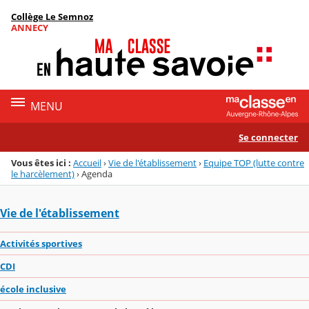
Panneau de gestion des cookies
Collège Le Semnoz
Menu de la rubrique
Contenu
ANNECY
MENU
Se connecter
Vous êtes ici :
Accueil
›
Vie de l'établissement
›
Equipe TOP (lutte contre
le harcèlement)
›
Agenda
Vie de l'établissement
Activités sportives
CDI
école inclusive