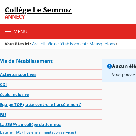
Panneau de gestion des cookies
Collège Le Semnoz
Menu de la rubrique
Contenu
ANNECY
MENU
Vous êtes ici :
Accueil
›
Vie de l'établissement
›
Mousquetons
›
Vie de l'établissement
Aucun élém
Activités sportives
Vous pouvez 
CDI
école inclusive
Equipe TOP (lutte contre le harcèlement)
FSE
La SEGPA au collège du Semnoz
L'atelier HAS (Hygiène alimentation services)