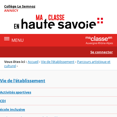
Panneau de gestion des cookies
Collège Le Semnoz
Menu de la rubrique
Contenu
ANNECY
MENU
Se connecter
Vous êtes ici :
Accueil
›
Vie de l'établissement
›
Parcours artistique et
culturel
›
Vie de l'établissement
Activités sportives
CDI
école inclusive