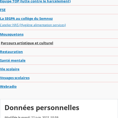
Equipe TOP (lutte contre le harcèlement)
FSE
La SEGPA au collège du Semnoz
L'atelier HAS (Hygiène alimentation services)
Mousquetons
Parcours artistique et culturel
Restauration
Santé mentale
Vie scolaire
Voyages scolaires
Webradio
Données personnelles
Modifiée le mardi 22 juin 2021 10:59