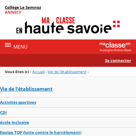
Panneau de gestion des cookies
Collège Le Semnoz
Menu de la rubrique
Contenu
ANNECY
MENU
Se connecter
Vous êtes ici :
Accueil
›
Vie de l'établissement
›
Vie de l'établissement
Activités sportives
CDI
école inclusive
Equipe TOP (lutte contre le harcèlement)