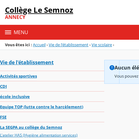
Panneau de gestion des cookies
Collège Le Semnoz
Menu de la rubrique
Contenu
ANNECY
MENU
Vous êtes ici :
Accueil
›
Vie de l'établissement
›
Vie scolaire
›
Vie de l'établissement
Aucun élém
Activités sportives
Vous pouvez 
CDI
école inclusive
Equipe TOP (lutte contre le harcèlement)
FSE
La SEGPA au collège du Semnoz
L'atelier HAS (Hygiène alimentation services)