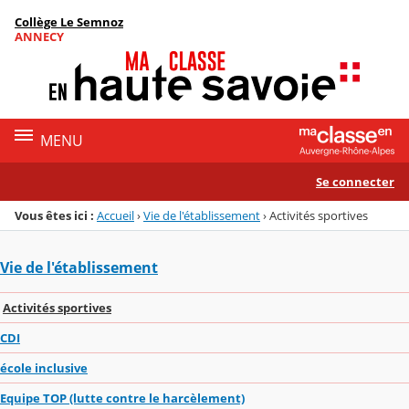
Panneau de gestion des cookies
Collège Le Semnoz
Menu de la rubrique
Contenu
ANNECY
MENU
Se connecter
Vous êtes ici :
Accueil
›
Vie de l'établissement
›
Activités sportives
Vie de l'établissement
Activités sportives
CDI
école inclusive
Equipe TOP (lutte contre le harcèlement)