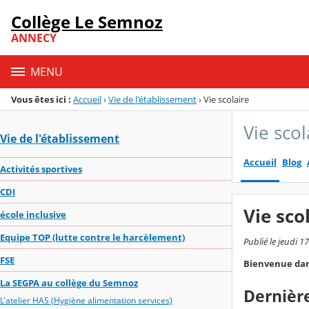
Panneau de gestion des cookies
Collège Le Semnoz
Menu de la rubrique
Contenu
ANNECY
MENU
Vous êtes ici :
Accueil
›
Vie de l'établissement
›
Vie scolaire
Vie scol
Vie de l'établissement
Accueil
Blog
Activités sportives
CDI
Vie sco
école inclusive
Equipe TOP (lutte contre le harcèlement)
Publié le jeudi 1
FSE
Bienvenue dans 
La SEGPA au collège du Semnoz
Dernière
L'atelier HAS (Hygiène alimentation services)