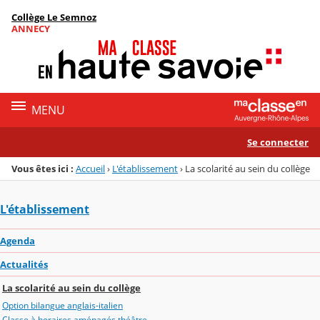
Panneau de gestion des cookies
Collège Le Semnoz
Menu de la rubrique
Contenu
ANNECY
MENU
Se connecter
Vous êtes ici :
Accueil
›
L'établissement
›
La scolarité au sein du collège
L'établissement
Agenda
Actualités
La scolarité au sein du collège
Option bilangue anglais-italien
Classe à horaires aménagés théâtre