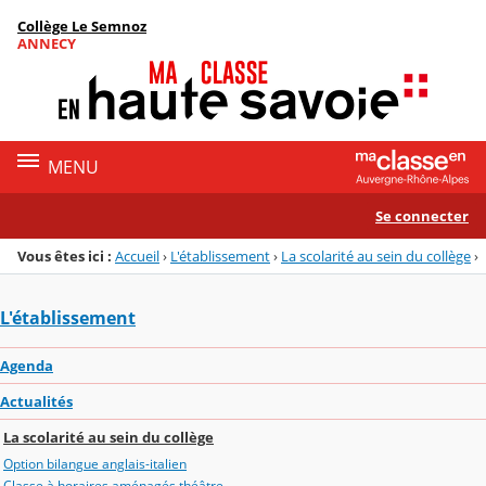
Panneau de gestion des cookies
Collège Le Semnoz
Menu de la rubrique
Contenu
ANNECY
MENU
Se connecter
Vous êtes ici :
Accueil
›
L'établissement
›
La scolarité au sein du collège
›
L'établissement
Agenda
Actualités
La scolarité au sein du collège
Option bilangue anglais-italien
Classe à horaires aménagés théâtre