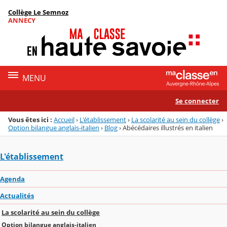
Panneau de gestion des cookies
Collège Le Semnoz
Menu de la rubrique
Contenu
ANNECY
MENU
Se connecter
Vous êtes ici :
Accueil
›
L'établissement
›
La scolarité au sein du collège
›
Option bilangue anglais-italien
›
Blog
›
Abécédaires illustrés en italien
L'établissement
Agenda
Actualités
La scolarité au sein du collège
Option bilangue anglais-italien