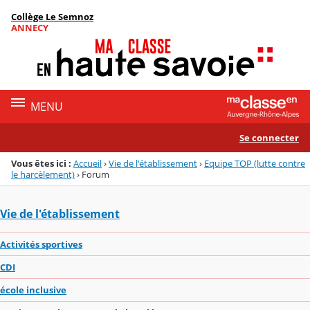
Panneau de gestion des cookies
Collège Le Semnoz
Menu de la rubrique
Contenu
ANNECY
MENU
Se connecter
Vous êtes ici :
Accueil
›
Vie de l'établissement
›
Equipe TOP (lutte contre
le harcèlement)
›
Forum
Vie de l'établissement
Activités sportives
CDI
école inclusive