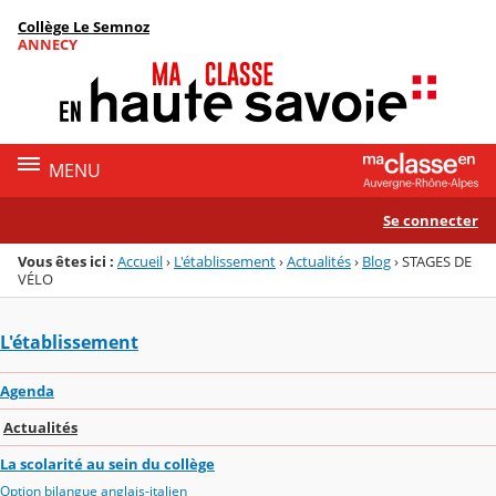
Panneau de gestion des cookies
Collège Le Semnoz
Menu de la rubrique
Contenu
ANNECY
MENU
Se connecter
Vous êtes ici :
Accueil
›
L'établissement
›
Actualités
›
Blog
›
STAGES DE
VÉLO
L'établissement
Agenda
Actualités
La scolarité au sein du collège
Option bilangue anglais-italien