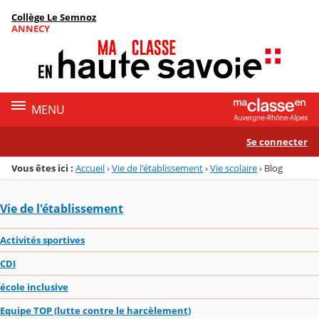
Panneau de gestion des cookies
Collège Le Semnoz
Menu de la rubrique
Contenu
ANNECY
MENU
Se connecter
Vous êtes ici :
Accueil
›
Vie de l'établissement
›
Vie scolaire
›
Blog
Vie de l'établissement
Activités sportives
CDI
école inclusive
Equipe TOP (lutte contre le harcèlement)