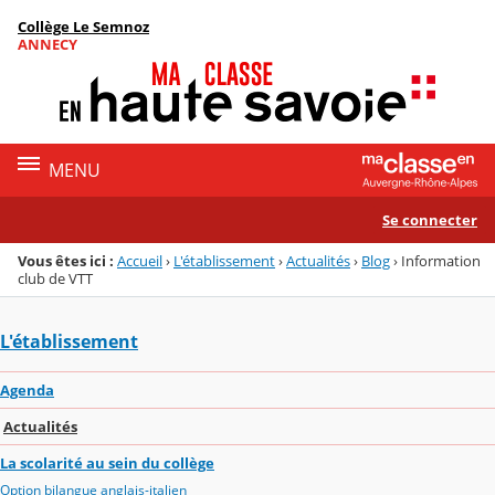
Panneau de gestion des cookies
Collège Le Semnoz
Menu de la rubrique
Contenu
ANNECY
MENU
Se connecter
Vous êtes ici :
Accueil
›
L'établissement
›
Actualités
›
Blog
›
Information
club de VTT
L'établissement
Agenda
Actualités
La scolarité au sein du collège
Option bilangue anglais-italien