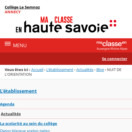
Panneau de gestion des cookies
Collège Le Semnoz
Menu de la rubrique
Contenu
ANNECY
MENU
Se connecter
Vous êtes ici :
Accueil
›
L'établissement
›
Actualités
›
Blog
›
NUIT DE
L'ORIENTATION
L'établissement
Agenda
Actualités
La scolarité au sein du collège
Option bilangue anglais-italien